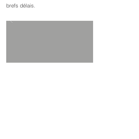
brefs délais.
Envoyer
© Gradin Mobile 2023